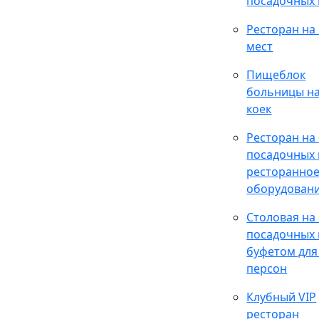
посадочных 
Ресторан на
мест
Пищеблок
больницы на
коек
Ресторан на
посадочных 
ресторанно
оборудован
Столовая на
посадочных 
буфетом для
персон
Клубный VIP
ресторан