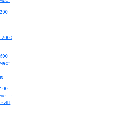
мест
 200
 2000
 600
мест
е
ие
 100
мест с
 ВИП