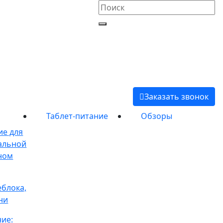
Заказать звонок
Таблет-питание
Обзоры
ие для
альной
тном
блока,
ни
ние: