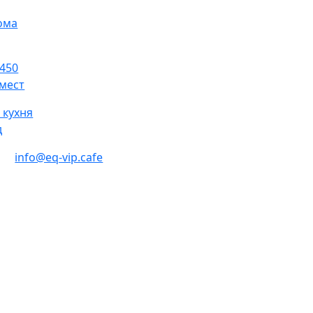
ома
 450
мест
 кухня
д
info@eq-vip.cafe