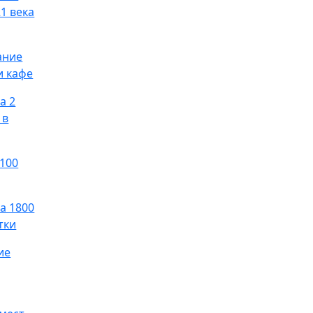
1 века
ание
и кафе
а 2
 в
 100
а 1800
тки
ие