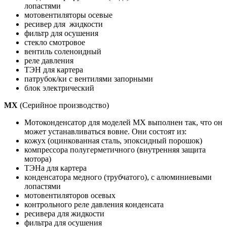
лопастями
мотовентиляторы осевые
ресивер для жидкости
фильтр для осушения
стекло смотровое
вентиль соленоидный
реле давления
ТЭН для картера
патрубок/ки с вентилями запорными
блок электрический
MX
(Серийное производство)
Мотоконденсатор для моделей MX выполнен так, что он
может устанавливаться вовне. Они состоят из:
кожух (оцинкованная сталь, эпоксидный порошок)
компрессора полугерметичного (внутренняя защита
мотора)
ТЭНа для картера
конденсатора медного (трубчатого), с алюминиевыми
лопастями
мотовентиляторов осевых
контрольного реле давления конденсата
ресивера для жидкости
фильтра для осушения