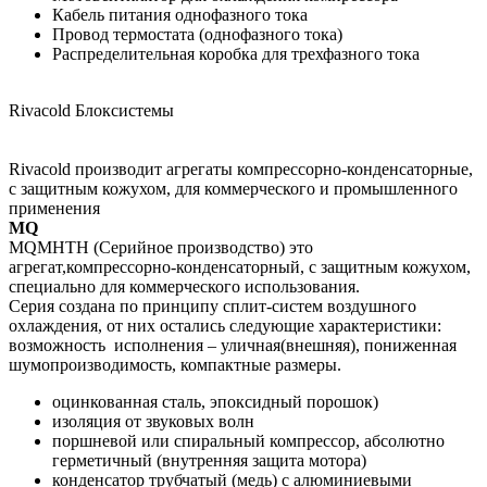
Кабель питания однофазного тока
Провод термостата (однофазного тока)
Распределительная коробка для трехфазного тока
Rivacold Блоксистемы
Rivacold производит агрегаты компрессорно-конденсаторные,
с защитным кожухом, для коммерческого и промышленного
применения
MQ
MQMHTH (Серийное производство) это
агрегат,компрессорно-конденсаторный, с защитным кожухом,
специально для коммерческого использования.
Серия создана по принципу сплит-систем воздушного
охлаждения, от них остались следующие характеристики:
возможность исполнения – уличная(внешняя), пониженная
шумопроизводимость, компактные размеры.
оцинкованная сталь, эпоксидный порошок)
изоляция от звуковых волн
поршневой или спиральный компрессор, абсолютно
герметичный (внутренняя защита мотора)
конденсатор трубчатый (медь) с алюминиевыми