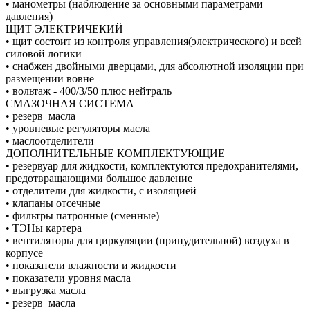
• манометры (наблюдение за основными параметрами
давления)
ЩИТ ЭЛЕКТРИЧЕКИЙ
• щит состоит из контроля управления(электрического) и всей
силовой логики
• снабжен двойными дверцами, для абсолютной изоляции при
размещении вовне
• вольтаж - 400/3/50 плюс нейтраль
СМАЗОЧНАЯ СИСТЕМА
• резерв масла
• уровневые регуляторы масла
• маслоотделители
ДОПОЛНИТЕЛЬНЫЕ КОМПЛЕКТУЮЩИЕ
• резервуар для жидкости, комплектуются предохранителями,
предотвращающими большое давление
• отделители для жидкости, с изоляцией
• клапаны отсечные
• фильтры патронные (сменные)
• ТЭНы картера
• вентиляторы для циркуляции (принудительной) воздуха в
корпусе
• показатели влажности и жидкости
• показатели уровня масла
• выгрузка масла
• резерв масла